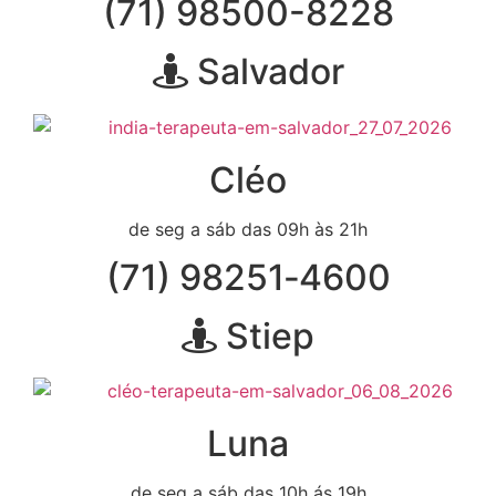
(71) 98500-8228
Salvador
Cléo
de seg a sáb das 09h às 21h
(71) 98251‑4600
Stiep
Luna
de seg a sáb das 10h ás 19h