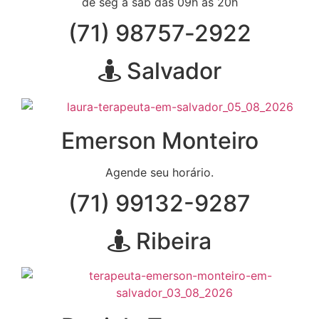
de seg a sáb das 09h às 20h
(71) 98757‑2922
Salvador
Emerson Monteiro
Agende seu horário.
(71) 99132-9287
Ribeira