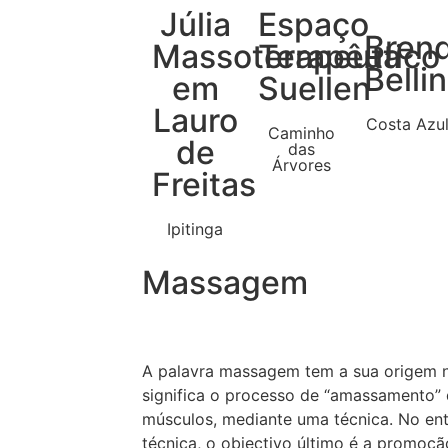
Júlia
Espaço
Bren
Massoterapeuta
Terapêutico
Bellin
em
Suellen
Lauro
Costa Azu
Caminho
de
das
Árvores
Freitas
Ipitinga
Massagem
A palavra massagem tem a sua origem 
significa o processo de “amassamento”
músculos, mediante uma técnica. No en
técnica, o objectivo último é a promoç