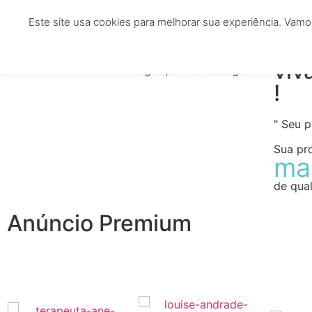
Este site usa cookies para melhorar sua experiência. Vamo
HOME
TERAPEUTAS
CLÍNICAS
ESTÉTIC
viv
!
" Seu 
Sua pr
ma
de qual
Anúncio Premium