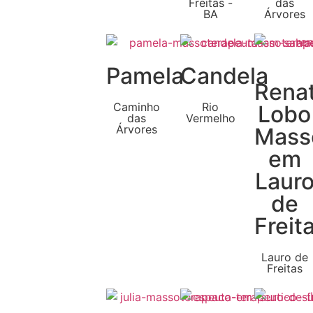
Freitas -
das
BA
Árvores
Pamela
Candela
Rena
Caminho
Rio
Lobo
das
Vermelho
Árvores
Mass
em
Laur
de
Freit
Lauro de
Freitas