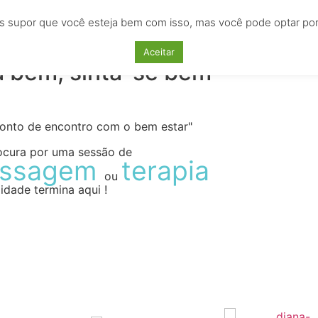
s supor que você esteja bem com isso, mas você pode optar por n
AS
EMPREGOS
CURSOS
LOCAÇÕES
ANU
Aceitar
a bem, sinta-se bem
ponto de encontro com o bem estar"
ocura por uma sessão de
ssagem
terapia
ou
idade termina aqui !