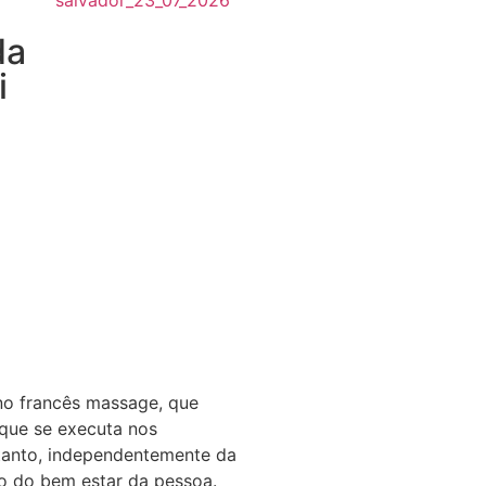
da
i
l
no francês massage, que
 que se executa nos
tanto, independentemente da
ão do bem estar da pessoa.