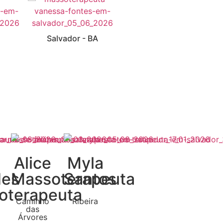
Caminho das
Salvador - BA
Árvores
Alice
Myla
es
Massoterapeuta
Santos
oterapeuta
Caminho
Ribeira
das
Árvores