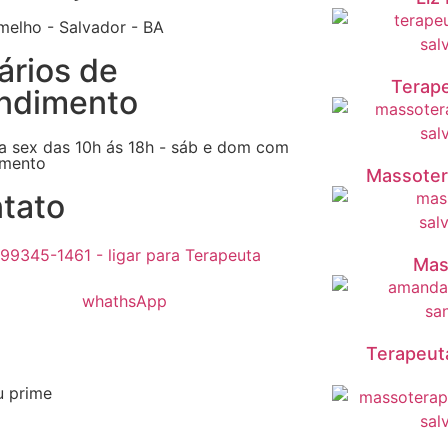
melho - Salvador - BA
ários de
Terape
ndimento
a sex das 10h ás 18h - sáb e dom com
mento
Massoter
tato
 99345-1461 - ligar para Terapeuta
Mas
Terapeut
u prime