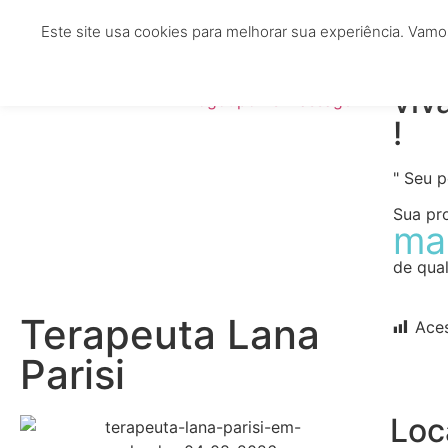
Este site usa cookies para melhorar sua experiência. Vamo
HOME
TERAPEUTAS
CLÍNICAS
ESTÉTIC
viv
!
" Seu 
Sua pr
ma
de qual
Terapeuta Lana
Ace
Parisi
Loc