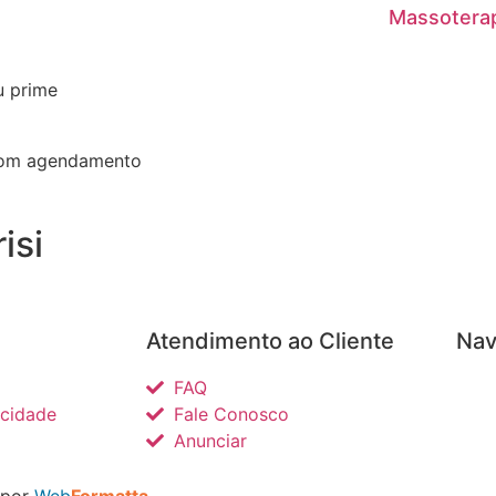
Massotera
u prime
 com agendamento
isi
Atendimento ao Cliente
Nav
FAQ
acidade
Fale Conosco
Anunciar
 por
Web
Formatta