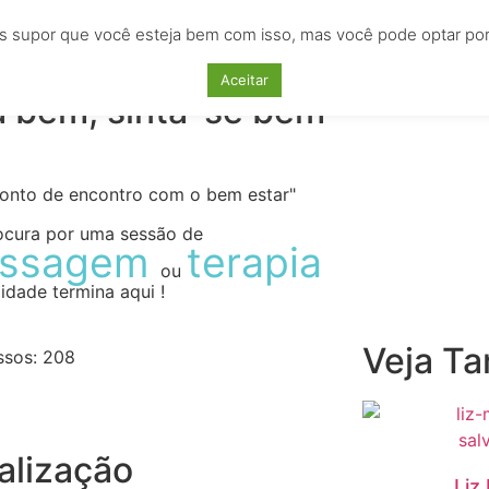
s supor que você esteja bem com isso, mas você pode optar por n
AS
EMPREGOS
CURSOS
LOCAÇÕES
ANU
Aceitar
a bem, sinta-se bem
ponto de encontro com o bem estar"
ocura por uma sessão de
ssagem
terapia
ou
idade termina aqui !
Veja T
ssos:
208
alização
Liz