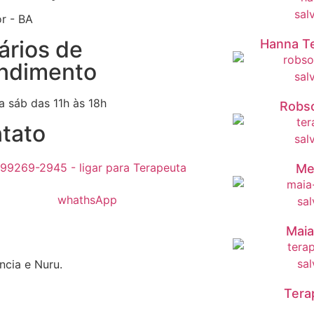
r - BA
ários de
Hanna T
ndimento
a sáb das 11h às 18h
Robs
tato
 99269-2945 - ligar para Terapeuta
Me
Maia
ncia e Nuru.
Tera