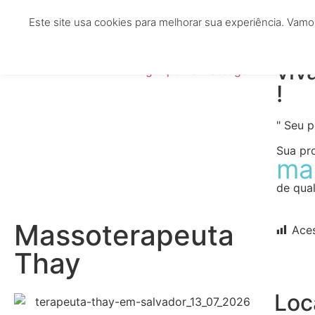
Este site usa cookies para melhorar sua experiência. Vamo
HOME
TERAPEUTAS
CLÍNICAS
ESTÉTIC
viv
!
" Seu 
Sua pr
ma
de qual
Massoterapeuta
Ace
Thay
Loc