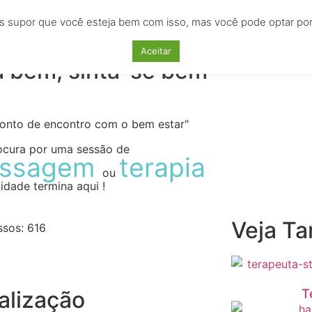
s supor que você esteja bem com isso, mas você pode optar por n
AS
EMPREGOS
CURSOS
LOCAÇÕES
ANU
Aceitar
a bem, sinta-se bem
ponto de encontro com o bem estar"
ocura por uma sessão de
ssagem
terapia
ou
idade termina aqui !
Veja T
ssos:
616
alização
T