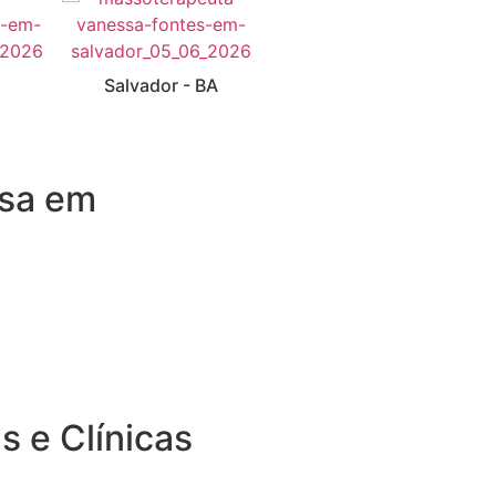
Caminho das
Salvador - BA
Árvores
sa em
s e Clínicas