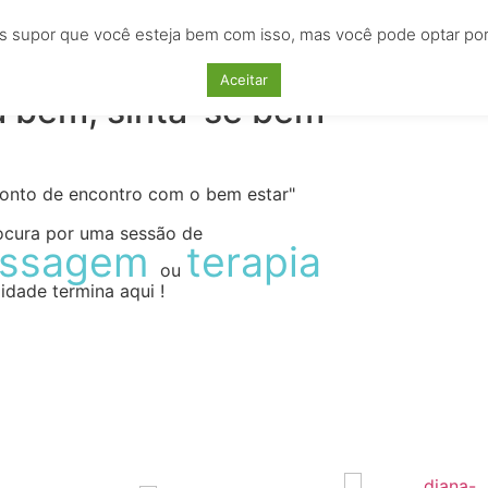
s supor que você esteja bem com isso, mas você pode optar por n
AS
EMPREGOS
CURSOS
LOCAÇÕES
ANU
Aceitar
a bem, sinta-se bem
ponto de encontro com o bem estar"
ocura por uma sessão de
ssagem
terapia
ou
idade termina aqui !