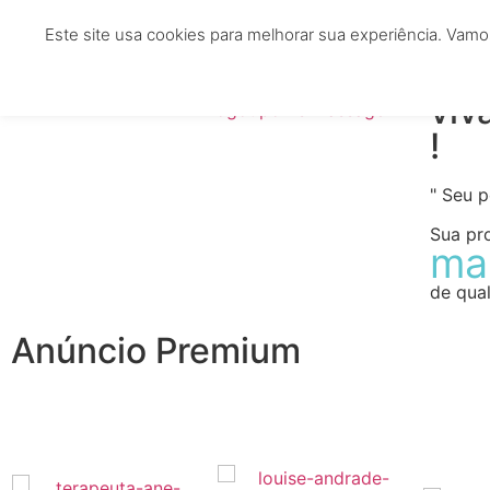
Este site usa cookies para melhorar sua experiência. Vamo
HOME
TERAPEUTAS
CLÍNICAS
ESTÉTIC
viv
!
" Seu 
Sua pr
ma
de qual
Anúncio Premium