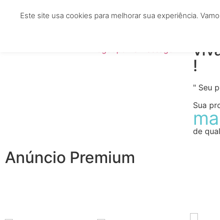
Este site usa cookies para melhorar sua experiência. Vamo
HOME
TERAPEUTAS
CLÍNICAS
ESTÉTIC
viv
!
" Seu 
Sua pr
ma
de qual
Anúncio Premium