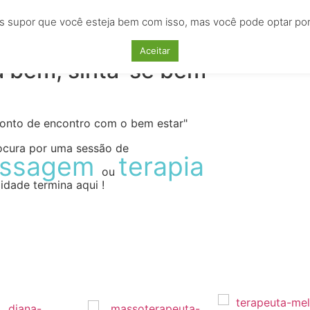
s supor que você esteja bem com isso, mas você pode optar por n
AS
EMPREGOS
CURSOS
LOCAÇÕES
ANU
Aceitar
a bem, sinta-se bem
ponto de encontro com o bem estar"
ocura por uma sessão de
ssagem
terapia
ou
idade termina aqui !