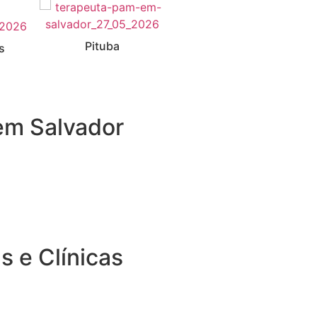
Pituba
Pituba
s
m Salvador
s e Clínicas