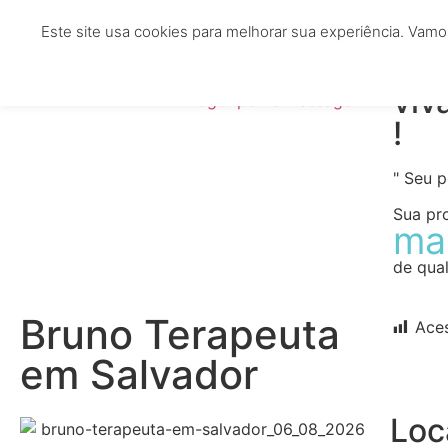
Este site usa cookies para melhorar sua experiência. Vamo
HOME
TERAPEUTAS
CLÍNICAS
ESTÉTIC
viv
!
" Seu 
Sua pr
ma
de qual
Bruno Terapeuta
Ace
em Salvador
Loc