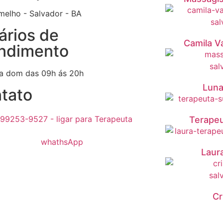
melho - Salvador - BA
ários de
Camila V
ndimento
 a dom das 09h ás 20h
Luna
tato
 99253-9527 - ligar para Terapeuta
Terapeu
Laur
Cr