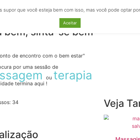
s supor que você esteja bem com isso, mas você pode optar por n
AS
EMPREGOS
CURSOS
LOCAÇÕES
ANU
Aceitar
a bem, sinta-se bem
ponto de encontro com o bem estar"
ocura por uma sessão de
ssagem
terapia
ou
idade termina aqui !
Veja T
ssos:
34
alização
Massagis