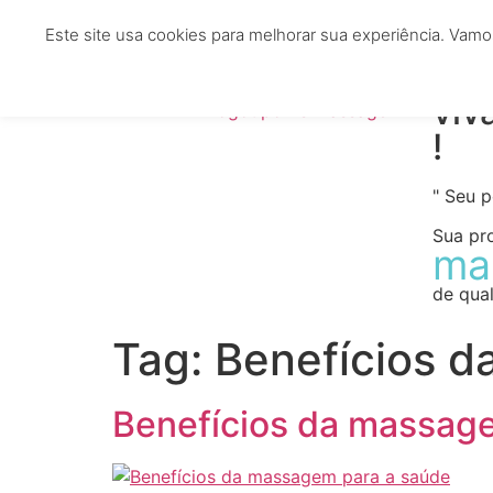
Este site usa cookies para melhorar sua experiência. Vamo
HOME
TERAPEUTAS
CLÍNICAS
ESTÉTIC
viv
!
" Seu 
Sua pr
ma
de qual
Tag:
Benefícios d
Benefícios da massag