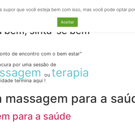
s supor que você esteja bem com isso, mas você pode optar por n
AS
EMPREGOS
CURSOS
LOCAÇÕES
ANU
Aceitar
a bem, sinta-se bem
ponto de encontro com o bem estar"
ocura por uma sessão de
ssagem
terapia
ou
idade termina aqui !
a massagem para a saú
em para a saúde